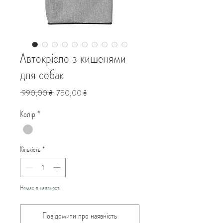
Автокрісло з кишенями
для собак
Звичайна
За
 990,00 ₴ 
750,00 ₴
ціна
розпродажем
Колір
*
Кількість
*
Немає в наявності
Повідомити про наявність