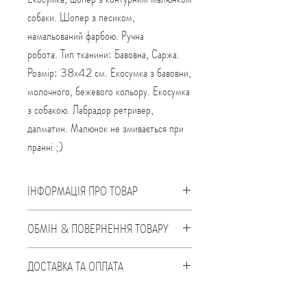
собаки. Шопер з песиком,
намальований фарбою. Ручна
робота. Тип тканини: Бавовна, Саржа.
Розмір: 38х42 см. Екосумка з бавовни,
молочного, бежевого кольору. Екосумка
з собакою. Лабрадор ретривер,
далматин. Малюнок не змивається при
пранні ;)
ІНФОРМАЦІЯ ПРО ТОВАР
Шопер, екосумка гарної якості, з
ОБМІН & ПОВЕРНЕННЯ ТОВАРУ
контурним малюнком собаки. Шопер з
малюнком фарбою. Ручна робота.
Протягом 14 днів з моменту купівлі ви
ДОСТАВКА ТА ОПЛАТА
Малюнок не змивається при пранні ;)
можете обміняти товар, якщо не
Тип тканини: Бавовна, Саржа
підійшов розмір або повернути товар в
Доставляємо товари по всій Україні за