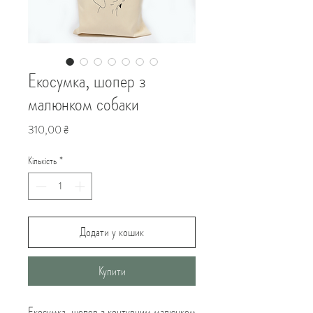
Екосумка, шопер з
малюнком собаки
Ціна
310,00 ₴
Кількість
*
Додати у кошик
Купити
Екосумка, шопер з контурним малюнком