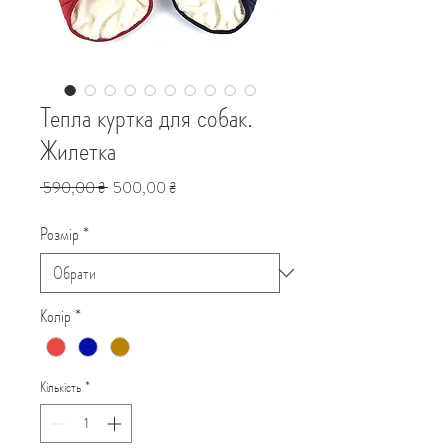
Тепла куртка для собак.
Жилетка
Звичайна
За
 590,00 ₴ 
500,00 ₴
ціна
розпродажем
Розмір
*
Колір
*
Кількість
*