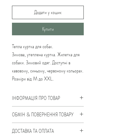
Додати у кошик
Купити
Тепла куртка для собак.
Зимова, утеплена куртка. Жилетка для
собаки. Зимовий одяг. Доступні в
кавовому, синьому, червоному кольорах.
Розміри від M до XXL.
ІНФОРМАЦІЯ ПРО ТОВАР
• Стильна, яскрава куртка для собак
ОБМІН & ПОВЕРНЕННЯ ТОВАРУ
• Матеріал приємний до тіла
Протягом 14 днів з моменту купівлі ви
ДОСТАВКА ТА ОПЛАТА